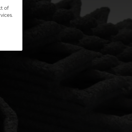
t of
vices.