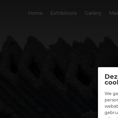
Home
Exhibitions
Gallery
Mar
Dez
coo
We ge
person
websit
gebrui