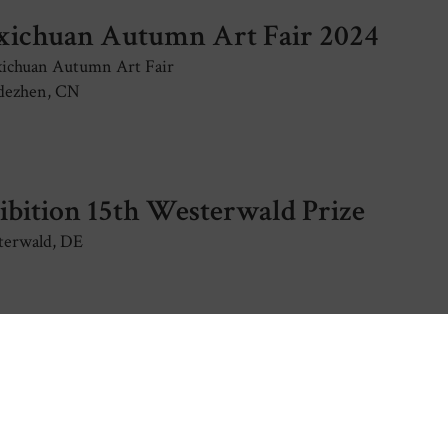
xichuan Autumn Art Fair 2024
ichuan Autumn Art Fair
dezhen, CN
ibition 15th Westerwald Prize
terwald, DE
 Laren 2024
rn and contemporary art
en