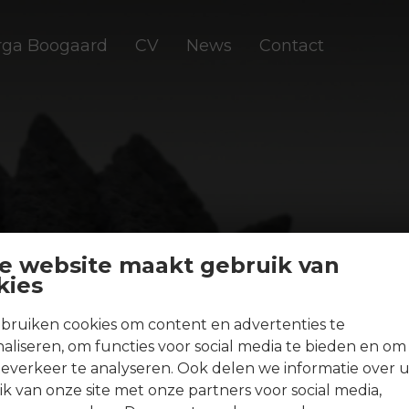
ga Boogaard
CV
News
Contact
e website maakt gebruik van
kies
bruiken cookies om content en advertenties te
aliseren, om functies voor social media te bieden en om
everkeer te analyseren. Ook delen we informatie over 
k van onze site met onze partners voor social media,