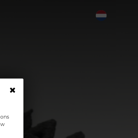
 ons
uw