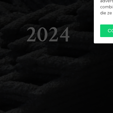
adver
combin
die ze
2024