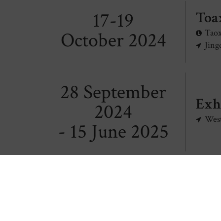
17-19
Toa
Taox
October 2024
Jing
28 September
Exh
2024
Wes
- 15 June 2025
14-16
Art
Mode
June
Lar