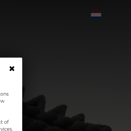
 ons
uw
t of
vices.