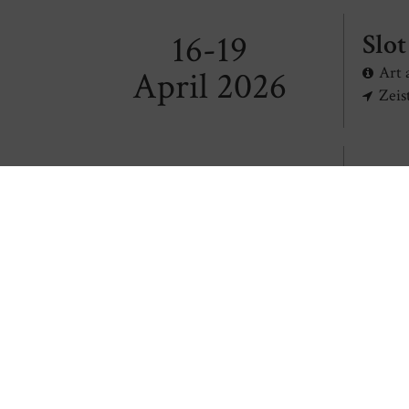
16-19
Slot
Art 
April 2026
Zeis
30 June -
IAC
Inte
30 August 2026
Jing
15 May-
VI.
15 October
Inte
2026
Ljub