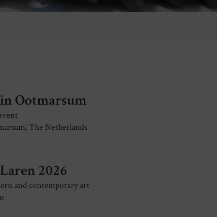
 in Ootmarsum
event
arsum, The Netherlands
 Laren 2026
rn and contemporary art
en