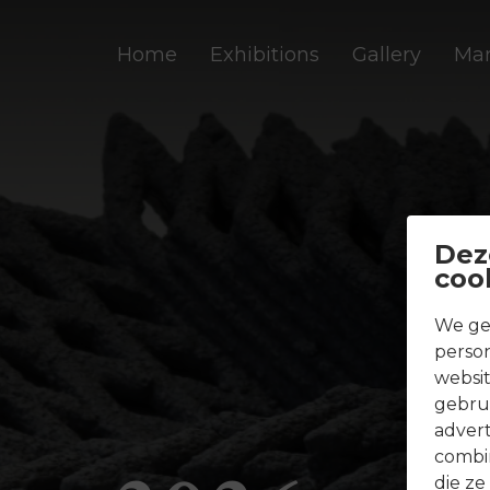
Home
Exhibitions
Gallery
Mar
Dez
coo
We ge
person
websit
gebrui
adver
combin
die ze