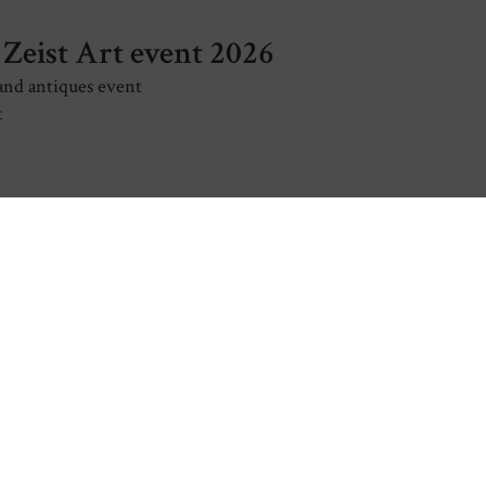
 Zeist Art event 2026
and antiques event
t
 New Members Exhibition
rnational Academy of Ceramics- IAC New Members Exhibition
dezhen, China
 Triennal Unicum 2026
rnational Ceramics Triennal Unicum 2026
ljana, Slovenia